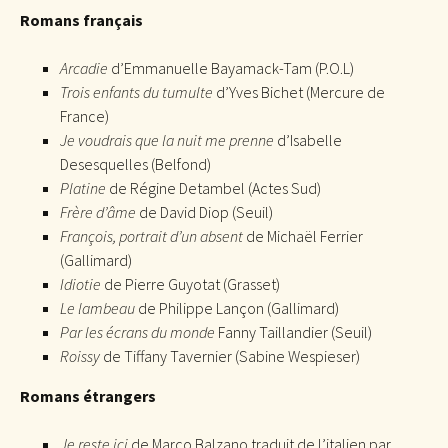
Romans français
Arcadie
d’Emmanuelle Bayamack-Tam (P.O.L)
Trois enfants du tumulte
d’Yves Bichet (Mercure de
France)
Je voudrais que la nuit me prenne
d’Isabelle
Desesquelles (Belfond)
Platine
de Régine Detambel (Actes Sud)
Frère d’âme
de David Diop (Seuil)
François, portrait d’un absent
de Michaël Ferrier
(Gallimard)
Idiotie
de Pierre Guyotat (Grasset)
Le lambeau
de Philippe Lançon (Gallimard)
Par les écrans du monde
Fanny Taillandier (Seuil)
Roissy
de Tiffany Tavernier (Sabine Wespieser)
Romans étrangers
Je reste ici
de Marco Balzano traduit de l’italien par