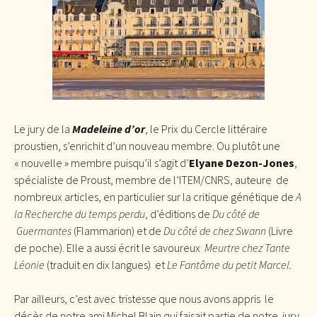
Le jury de la
Madeleine d’or
, le Prix du Cercle littéraire
proustien, s’enrichit d’un nouveau membre. Ou plutôt une
« nouvelle » membre puisqu’il s’agit d’
Elyane Dezon-Jones
,
spécialiste de Proust, membre de l’ITEM/CNRS, auteure de
nombreux articles, en particulier sur la critique génétique de
A
la Recherche du temps perdu
, d’éditions de
Du côté de
Guermantes
(Flammarion) et de
Du côté de chez Swann
(Livre
de poche). Elle a aussi écrit le savoureux
Meurtre chez Tante
Léonie
(traduit en dix langues) et
Le Fantôme du petit Marcel.
Par ailleurs, c’est avec tristesse que nous avons appris le
décès de notre ami Michel Blain qui faisait partie de notre jury