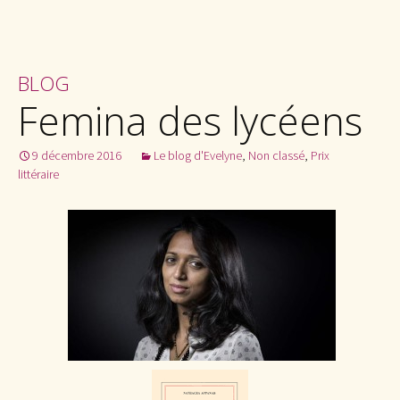
BLOG
Femina des lycéens
9 décembre 2016
Le blog d'Evelyne
,
Non classé
,
Prix
littéraire