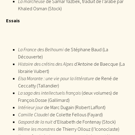
La marcheuse
de Samar Yazbek, traduit de l’arabe par
Khaled Osman (Stock)
Essais
La France des Belhoumi
de Stéphane Baud (La
Découverte)
Histoire des crétins des Alpes
d’Antoine de Baecque (La
librairie Vuibert)
Elsa Morante : une vie pour la littérature
de René de
Ceccatty (Tallandier)
La saga des intellectuels français
(deux volumes) de
François Dosse (Gallimard)
Intérieur jour
de Marc Dugain (Robert Laffont)
Camille Claudel
de Colette Fellous (Fayard)
Gaspard de la nuit
d’Elisabeth de Fontenay (Stock)
Même les monstres
de Thierry Ollouz (l’Iconoclaste)