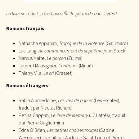
La liste se réduit…Un choix difficile parmi de bons livres !
Romans français
Nathacha Appanah,
Tropique de la violence
(Gallimard)
Luc Lang,
Au commencement du septième jour
(Stock)
Marcus Malte,
Le garçon
(Zulma)
Laurent Mauvignier,
Continuer
(Minuit)
Thierry Vila,
Le cri
(Grasset)
Romans étrangers
Rabih Alameddine,
Les vies de papier
(Les Escales),
traduit par Nicolas Richard
Petina Gappah,
Le livre de Memory
(JC Lattès), traduit
par Pierre Guglielmina
Edna O’Brien,
Les petites chaises rouges
(Sabine
Wespieser), traduit par Aude de Saint-Loup et Pierre-