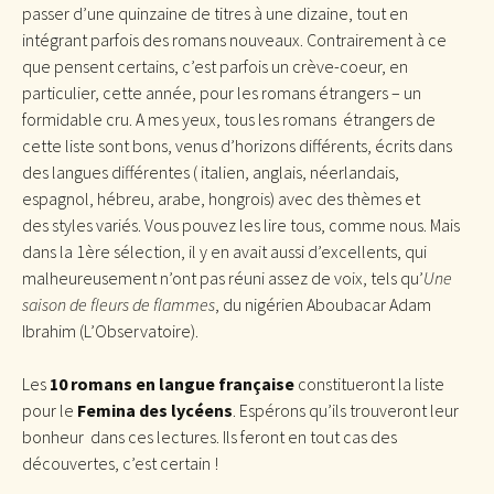
passer d’une quinzaine de titres à une dizaine, tout en
intégrant parfois des romans nouveaux. Contrairement à ce
que pensent certains, c’est parfois un crève-coeur, en
particulier, cette année, pour les romans étrangers – un
formidable cru. A mes yeux, tous les romans étrangers de
cette liste sont bons, venus d’horizons différents, écrits dans
des langues différentes ( italien, anglais, néerlandais,
espagnol, hébreu, arabe, hongrois) avec des thèmes et
des styles variés. Vous pouvez les lire tous, comme nous. Mais
dans la 1ère sélection, il y en avait aussi d’excellents, qui
malheureusement n’ont pas réuni assez de voix, tels qu’
Une
saison de fleurs de flammes
, du nigérien Aboubacar Adam
Ibrahim (L’Observatoire).
Les
10 romans en langue française
constitueront la liste
pour le
Femina des lycéens
. Espérons qu’ils trouveront leur
bonheur dans ces lectures. Ils feront en tout cas des
découvertes, c’est certain !