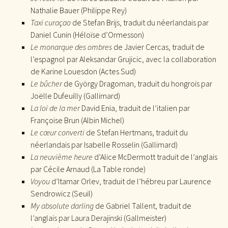
Nathalie Bauer (Philippe Rey)
Taxi curaçao
de Stefan Brijs, traduit du néerlandais par
Daniel Cunin (Héloïse d’Ormesson)
Le monarque des ombres
de Javier Cercas, traduit de
l’espagnol par Aleksandar Grujicic, avec la collaboration
de Karine Louesdon (Actes Sud)
Le bûcher
de György Dragoman, traduit du hongrois par
Joëlle Dufeuilly (Gallimard)
La loi de la mer
David Enia, traduit de l’italien par
Françoise Brun (Albin Michel)
Le cœur converti
de Stefan Hertmans, traduit du
néerlandais par Isabelle Rosselin (Gallimard)
La neuvième heure
d’Alice McDermott traduit de l’anglais
par Cécile Arnaud (La Table ronde)
Voyou
d’Itamar Orlev, traduit de l’hébreu par Laurence
Sendrowicz (Seuil)
My absolute darling
de Gabriel Tallent, traduit de
l’anglais par Laura Derajinski (Gallmeister)