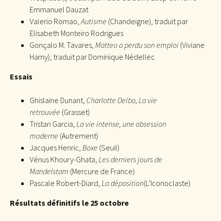
Emmanuel Dauzat
Valerio Romao,
Autisme
(Chandeigne), traduit par
Elisabeth Monteiro Rodrigues
Gonçalo M. Tavares,
Matteo a perdu son emploi
(Viviane
Hamy), traduit par Dominique Nédellec
Essais
Ghislaine Dunant,
Charlotte Delbo, La vie
retrouvée
(Grasset)
Tristan Garcia,
La vie intense, une obsession
moderne
(Autrement)
Jacques Henric,
Boxe
(Seuil)
Vénus Khoury-Ghata,
Les derniers jours de
Mandelstam
(Mercure de France)
Pascale Robert-Diard,
La déposition
(L’Iconoclaste)
Résultats définitifs le 25 octobre