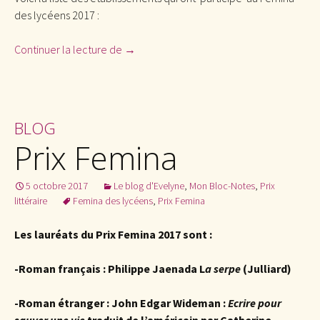
des lycéens 2017 :
Continuer la lecture de
2ème Femina des lycéens
→
BLOG
Prix Femina
5 octobre 2017
Le blog d'Evelyne
,
Mon Bloc-Notes
,
Prix
littéraire
Femina des lycéens
,
Prix Femina
Les lauréats du Prix Femina 2017 sont :
-Roman français :
Philippe Jaenada L
a serpe
(Julliard)
-Roman étranger : John Edgar Wideman :
Ecrire pour
sauver une vie
traduit de l’américain par Catherine