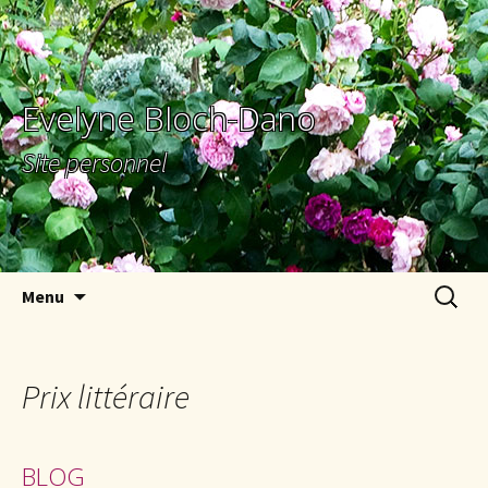
Evelyne Bloch-Dano
Site personnel
Aller au contenu principal
Recherc
Menu
Prix littéraire
BLOG