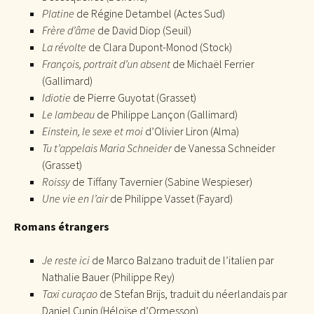
Platine
de Régine Detambel (Actes Sud)
Frère d’âme
de David Diop (Seuil)
La révolte
de Clara Dupont-Monod (Stock)
François, portrait d’un absent
de Michaël Ferrier
(Gallimard)
Idiotie
de Pierre Guyotat (Grasset)
Le lambeau
de Philippe Lançon (Gallimard)
Einstein, le sexe et moi
d’Olivier Liron (Alma)
Tu t’appelais Maria Schneider
de Vanessa Schneider
(Grasset)
Roissy
de Tiffany Tavernier (Sabine Wespieser)
Une vie en l’air
de Philippe Vasset (Fayard)
Romans étrangers
Je reste ici
de Marco Balzano traduit de l’italien par
Nathalie Bauer (Philippe Rey)
Taxi curaçao
de Stefan Brijs, traduit du néerlandais par
Daniel Cunin (Héloïse d’Ormesson)