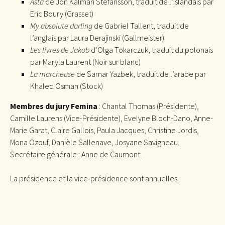
Asta
de Jón Kalman Stefánsson, traduit de l’islandais par
Eric Boury (Grasset)
My absolute darling
de Gabriel Tallent, traduit de
l’anglais par Laura Derajinski (Gallmeister)
Les livres de Jakob
d’Olga Tokarczuk, traduit du polonais
par Maryla Laurent (Noir sur blanc)
La marcheuse
de Samar Yazbek, traduit de l’arabe par
Khaled Osman (Stock)
Membres du jury Femina
: Chantal Thomas (Présidente),
Camille Laurens (Vice-Présidente), Evelyne Bloch-Dano, Anne-
Marie Garat, Claire Gallois, Paula Jacques, Christine Jordis,
Mona Ozouf, Danièle Sallenave, Josyane Savigneau.
Secrétaire générale : Anne de Caumont.
La présidence et la vice-présidence sont annuelles.