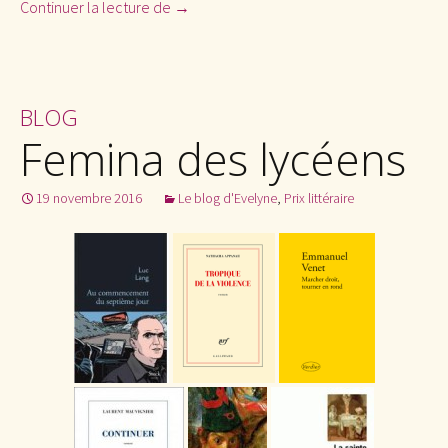
Continuer la lecture de
Femina des lycéens
→
BLOG
Femina des lycéens
19 novembre 2016
Le blog d'Evelyne
,
Prix littéraire