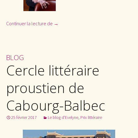
Continuer la lecture de
Prix Femina
→
BLOG
Cercle littéraire
proustien de
Cabourg-Balbec
25 février 2017
Le blog d'Evelyne
,
Prix littéraire