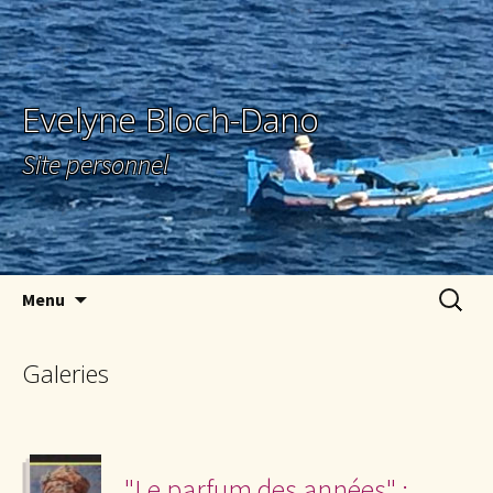
Evelyne Bloch-Dano
Site personnel
Aller au contenu principal
Recherc
Menu
Galeries
"Le parfum des années" :