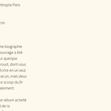
tinople Paris
le :
une biographie
t ouvrage a été
 sur quelque
Proust, dont vous
crire en un seul
pas un, mais deux
le scoop du Dr
calement.
 d’un album acheté
t de la