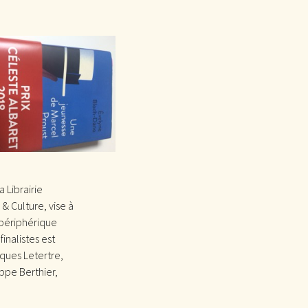
a Librairie
& Culture, vise à
périphérique
inalistes est
cques Letertre,
ippe Berthier,