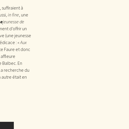
suffiraient à
ussi,
in fine
, une
e
jeunesse de
ent d’offrir un
êve (une jeunesse
dédicace :
« Aux
te Faure et donc
 affleure
de Balbec. En
 la recherche du
autre était en