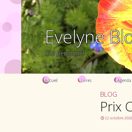
Evelyne Bl
Site personnel
Aller au contenu principal
Accueil
Livres
Agenda
BLOG
Prix 
12 octobre 201