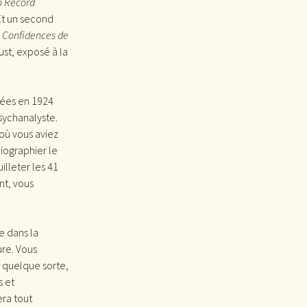
o Record
Et un second
 Confidences de
st, exposé à la
vées en 1924
sychanalyste.
où vous aviez
iographier le
illeter les 41
nt, vous
e dans la
ure. Vous
n quelque sorte,
s et
era tout