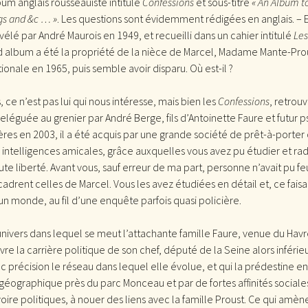
um anglais rousseauiste intitulé
Confessions
et sous-titré
« An Album t
gs and &c
… »
. Les questions sont évidemment rédigées en anglais. – 
vélé par André Maurois en 1949, et recueilli dans un cahier intitulé
Les
d album a été la propriété de la nièce de Marcel, Madame Mante-Prou
ionale en 1965, puis semble avoir disparu. Où est-il ?
 ce n’est pas lui qui nous intéresse, mais bien les
Confessions
, retrou
eléguée au grenier par André Berge, fils d’Antoinette Faure et futur p
es en 2003, il a été acquis par une grande société de prêt-à-porter 
intelligences amicales, grâce auxquelles vous avez pu étudier et rad
e liberté. Avant vous, sauf erreur de ma part, personne n’avait pu feu
adrent celles de Marcel. Vous les avez étudiées en détail et, ce faisa
 un monde, au fil d’une enquête parfois quasi policière.
’univers dans lequel se meut l’attachante famille Faure, venue du Havr
vre la carrière politique de son chef, député de la Seine alors inférie
c précision le réseau dans lequel elle évolue, et qui la prédestine e
 géographique près du parc Monceau et par de fortes affinités sociale
voire politiques, à nouer des liens avec la famille Proust. Ce qui amèn