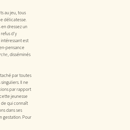
ts au jeu, tous
e délicatesse.
s en dressez un
 refus d’y
intéressant est
bien-pensance
rche
, disséminés
ttaché par toutes
inguliers. Il ne
exions par rapport
cette jeunesse
 de qui connaît
vons dans ses
n gestation. Pour