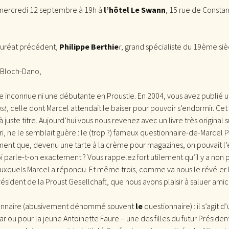
e mercredi 12 septembre à 19h à
l’hôtel Le Swann
, 15 rue de Constan
lauréat précédent,
Philippe Berthie
r
, grand spécialiste du 19ème sièc
 Bloch-Dano,
ne inconnue ni une débutante en Proustie. En 2004, vous avez publié 
st
, celle dont Marcel attendait le baiser pour pouvoir s’endormir. Ce
à juste titre. Aujourd’hui vous nous revenez avec un livre très original
ri, ne le semblait guère : le (trop ?) fameux questionnaire-de-Marcel 
ent que, devenu une tarte à la crème pour magazines, on pouvait l’é
i parle-t-on exactement ? Vous rappelez fort utilement qu’il y a non 
uxquels Marcel a répondu. Et même trois, comme va nous le révéler 
ésident de la Proust Gesellchaft, que nous avons plaisir à saluer ami
ionnaire (abusivement dénommé souvent
le
questionnaire) : il s’agit
r ou pour la jeune Antoinette Faure – une des filles du futur Présiden