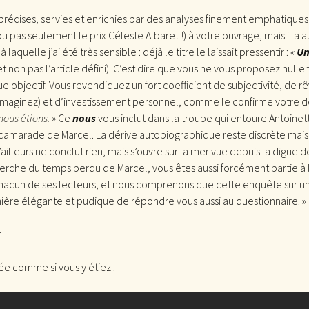
récises, servies et enrichies par des analyses finement emphatiques, 
u pas seulement le prix Céleste Albaret !) à votre ouvrage, mais il a a
laquelle j’ai été très sensible : déjà le titre le laissait pressentir :
«
Un
et non pas l’article défini). C’est dire que vous ne vous proposez nullem
ue objectif. Vous revendiquez un fort coefficient de subjectivité, de r
’imaginez) et d’investissement personnel, comme le confirme votre 
nous étions. »
Ce
nous
vous inclut dans la troupe qui entoure Antoinet
 camarade de Marcel. La dérive autobiographique reste discrète mais
ailleurs ne conclut rien, mais s’ouvre sur la mer vue depuis la digue 
herche du temps perdu de Marcel, vous êtes aussi forcément partie à
acun de ses lecteurs, et nous comprenons que cette enquête sur un 
re élégante et pudique de répondre vous aussi au questionnaire. »
r
rée comme si vous y étiez :