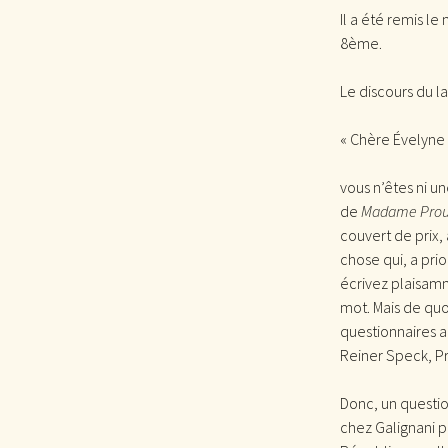
Il a été remis l
8ème.
Le discours du 
« Chère Évelyne
vous n’êtes ni u
de
Madame Prou
couvert de prix, 
chose qui, a prio
écrivez plaisamm
mot. Mais de quo
questionnaires a
Reiner Speck, Pr
Donc, un quest
chez Galignani pa