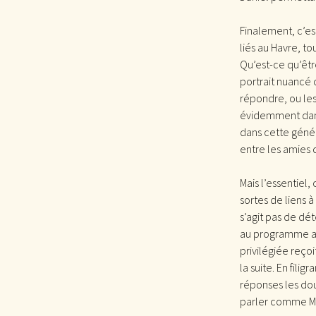
Finalement, c’est
liés au Havre, t
Qu’est-ce qu’êtr
portrait nuancé q
répondre, ou les
évidemment dans 
dans cette génér
entre les amies 
Mais l’essentiel
sortes de liens à
s’agit pas de dét
au programme at
privilégiée reço
la suite. En fili
réponses les dou
parler comme M