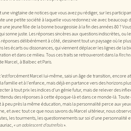
 une vingtaine de notices que vous avez pu rédiger, sur les participan
oute une petite société à laquelle vous redonnez vie avec beaucoup d
e une jeune fille de la bonne bourgeoisie à la fin des années 80 ? Vou
ui sonne juste. Les réponses sincères aux questions indiscrètes, ou le
 réponses délibérément à côté, dessinent tout un paysage où le plus 
les écarts ou dissonances, qui viennent déplacer les lignes de la 
ation et dans ce milieu. Tous ces traits se retrouveront dans la
Reche
de Marcel, à Balbec et Paris.
, c’est forcément Marcel lui-même, saisi un âge de transition, encore a
 la famille et à l’enfance, mais déjà en partance vers des horizons plus s
ecter à tout prix les indices d’un génie futur, mais de relever des infl
tendu des réponses à cette époque-là et dans ce monde-là. Toute 
it à peu près la même éducation, mais la personnalité perce aux yeux
grane, et avec tout ce que nous savons du Marcel ultérieur, nous obser
tes, les tourments, les questionnements sur soi d’une personnalité e
auriac,
« un adolescent d’autrefois
».