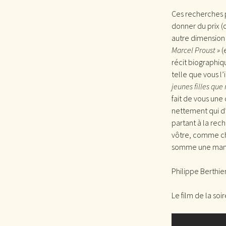
Ces recherches p
donner du prix (o
autre dimension à 
Marcel Proust »
(
récit biographiq
telle que vous l
jeunes filles que 
fait de vous une
nettement qui d’
partant à la rec
vôtre, comme ch
somme une maniè
Philippe Berthie
Le film de la soi