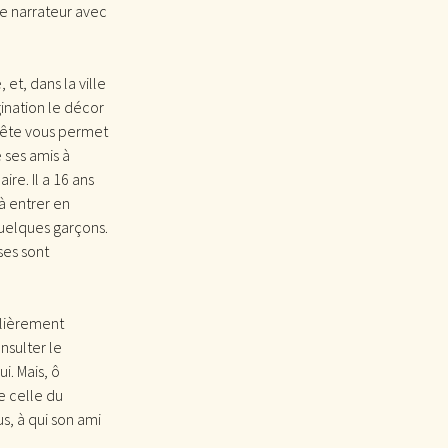
e narrateur avec
et, dans la ville
ination le décor
quête vous permet
 ses amis à
re. Il a 16 ans
à entrer en
quelques garçons.
ses sont
ulièrement
nsulter le
ui. Mais, ô
 celle du
us, à qui son ami