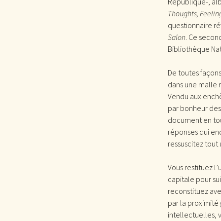
République-, alb
Thoughts, Feelin
questionnaire ré
Salon
. Ce secon
Bibliothèque Nat
De toutes façons,
dans une malle r
Vendu aux enchèr
par bonheur des 
document en tout
réponses qui enc
ressuscitez tout
Vous restituez l
capitale pour sui
reconstituez ave
par la proximité
intellectuelles, 