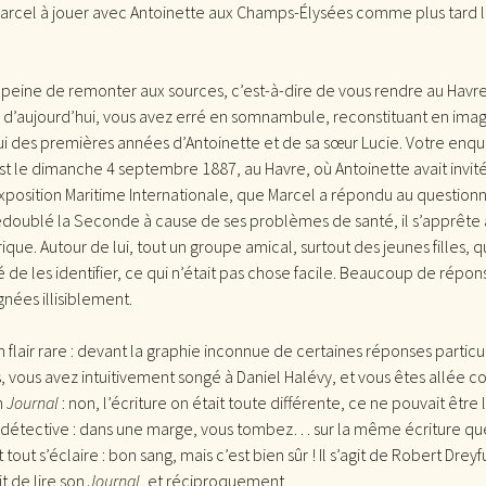
arcel à jouer avec Antoinette aux Champs-Élysées comme plus tard l
a peine de remonter aux sources, c’est-à-dire de vous rendre au Havre, 
d’aujourd’hui, vous avez erré en somnambule, reconstituant en imag
lui des premières années d’Antoinette et de sa sœur Lucie. Votre en
est le dimanche 4 septembre 1887, au Havre, où Antoinette avait invité
Exposition Maritime Internationale, que Marcel a répondu au questionnai
redoublé la Seconde à cause de ses problèmes de santé, il s’apprête 
ique. Autour de lui, tout un groupe amical, surtout des jeunes filles, 
 de les identifier, ce qui n’était pas chose facile. Beaucoup de répon
nées illisiblement.
n flair rare : devant la graphie inconnue de certaines réponses partic
, vous avez intuitivement songé à Daniel Halévy, et vous êtes allée co
n
Journal
: non, l’écriture on était toute différente, ce ne pouvait être l
étective : dans une marge, vous tombez… sur la même écriture que
 tout s’éclaire : bon sang, mais c’est bien sûr ! Il s’agit de Robert Dreyf
t de lire son
Journal
, et réciproquement.