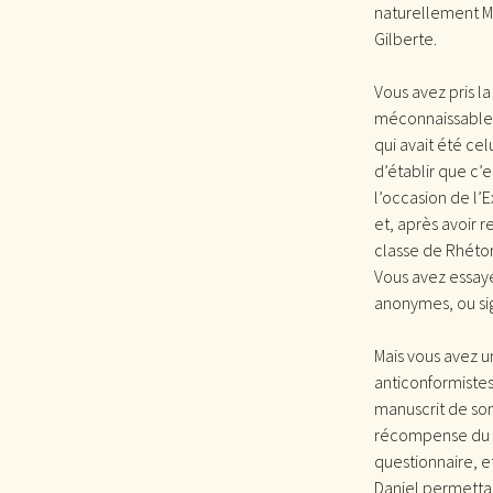
naturellement M
Gilberte.
Vous avez pris l
méconnaissable 
qui avait été ce
d’établir que c’
l’occasion de l’
et, après avoir 
classe de Rhétor
Vous avez essayé
anonymes, ou sig
Mais vous avez u
anticonformistes
manuscrit de so
récompense du d
questionnaire, et
Daniel permettai