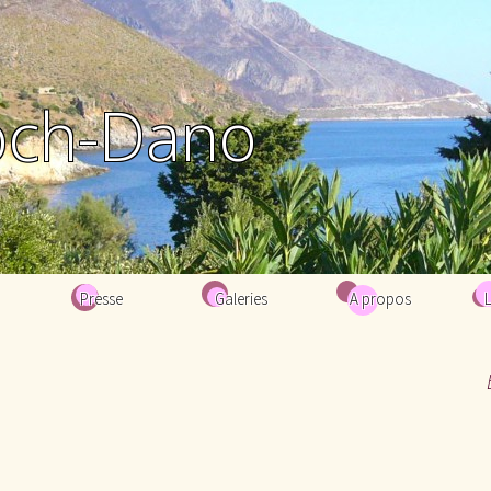
och-Dano
Presse
Galeries
A propos
Biographie
Bibliographie
Contacts