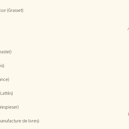
sse
(Grasset)
astel)
is)
ance)
 Lattès)
Wespieser)
anufacture de livres)