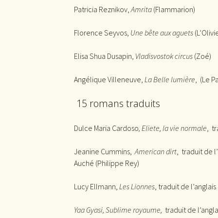
Patricia Reznikov,
Amrita
(Flammarion)
Florence Seyvos,
Une bête aux aguets
(L’Olivi
Elisa Shua Dusapin,
Vladisvostok circus
(Zoé)
Angélique Villeneuve,
La Belle lumière
, (Le P
15 romans traduits
Dulce Maria Cardoso
, Eliete, la vie normale
, t
Jeanine Cummins,
American dirt
, traduit de l
Auché (Philippe Rey)
Lucy Ellmann,
Les Lionnes
, traduit de l’anglais
Yaa Gyasi, Sublime royaume,
traduit de l’angl