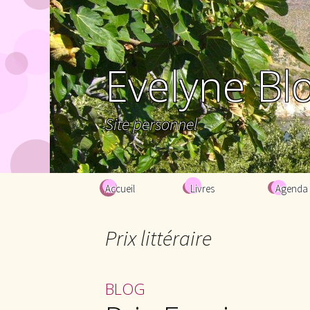
Evelyne Bl
Site personnel
Aller au contenu principal
Accueil
Livres
Agenda
Prix littéraire
BLOG