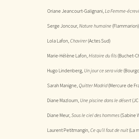
Oriane Jeancourt-Galignani,
La Femme-écrevi
Serge Joncour,
Nature humaine
(Flammarion)
Lola Lafon,
Chavirer
(Actes Sud)
Marie-Hélène Lafon,
Histoire du fils
(Buchet-Ch
Hugo Lindenberg,
Un jour ce sera vide
(Bourgo
Sarah Manigne,
Quitter Madrid
(Mercure de Fr
Diane Mazloum,
Une piscine dans le désert
(JC
Diane Meur,
Sous le ciel des hommes
(Sabine 
Laurent Petitmangin,
Ce qu’il faut de nuit
(La m