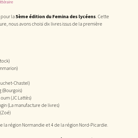
ittéraire
s pour la
5ème édition du Femina des lycéens
. Cette
re, nous avons choisi dix livres issus de la première
Stock)
ammarion)
Buchet-Chastel)
 (Bourgois)
oum (JC Lattès)
gin (La manufacture de livres)
 (Zoé)
de la région Normandie et 4 de la région Nord-Picardie.