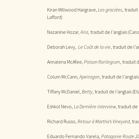
Kiran Millwood Hargrave,
Les graciées
, tradui
Laffont)
Nazanine Hozar,
Aria
, traduit de l’anglais (Ca
Deborah Levy,
Le Coût de la vie
, traduit de l
Annalena McAfee,
Poison florilegium
, traduit
Colum McCann,
Apeirogon
, traduit de l’angla
Tiffany McDaniel,
Betty
, traduit de l’anglais (
Eshkol Nevo,
La Dernière interview,
traduit de
Richard Russo,
Retour à Martha’s Vineyard
, tra
Eduardo Fernando Varela,
Patagonie Route 2