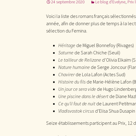
24 septembre 2020
Le blog d'Evelyne
,
Prix l
Voici la liste des romans français sélectionné
année, afin de donner plus de temps à la lectu
sélection du Femina.
Héritage
de Miguel Bonnefoy (Rivages)
Saturne
de Sarah Chiche (Seuil)
Le tailleur de Relizane
d’Olivia Elkaïm (
Nature humaine
de Serge Joncour (Fl
Chavirer
de Lola Lafon (Actes Sud)
Histoire du fils
de Marie-Hélène Lafon (
Un jour ce sera vide
de Hugo Lindenberg
Une piscine dans le désert
de Diane Mazl
Ce qu’il faut de nuit
de Laurent Petitman
Vladisvostok circus
d’Elisa Shua Dusapin
Seize établissements participent au Prix, 12 