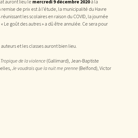
at auront lieu le
mercredi 9 décembre 2020
à la
remise de prix est à l’étude, la municipalité du Havre
réunissant les scolaires en raison du COVID, la journée
 « Le goût des autres » a dû être annulée. Ce sera pour
uteurs et les classes auront bien lieu.
,
Tropique de la violence
(Gallimard), Jean-Baptiste
elles,
Je voudrais que la nuit me prenne
(Belfond), Victor