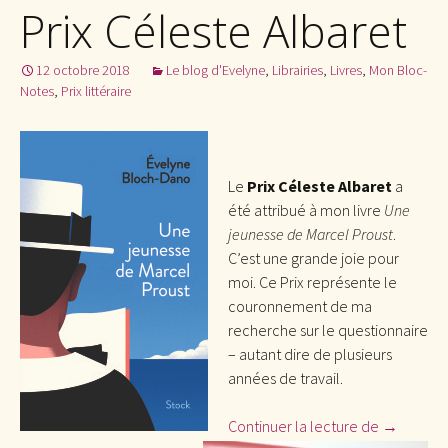
Prix Céleste Albaret
12 octobre 2018
Le blog d'Evelyne
,
Librairies
,
Livres
,
Mon Bloc-
Notes
,
Prix littéraire
Le
Prix Céleste Albaret
a
été attribué à mon livre
Une
jeunesse de Marcel Proust
.
C’est une grande joie pour
moi. Ce Prix représente le
couronnement de ma
recherche sur le questionnaire
– autant dire de plusieurs
années de travail.
Continuer la lecture de
Prix Céles
→