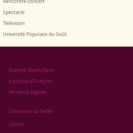
Rencontre-concert
Spectacle
Télévision
Université Populaire du Goût
Evelyne Bloch-Dano
A propos d’Evelyne
Mentions légales
Suivez-nous sur Twitter
Contact