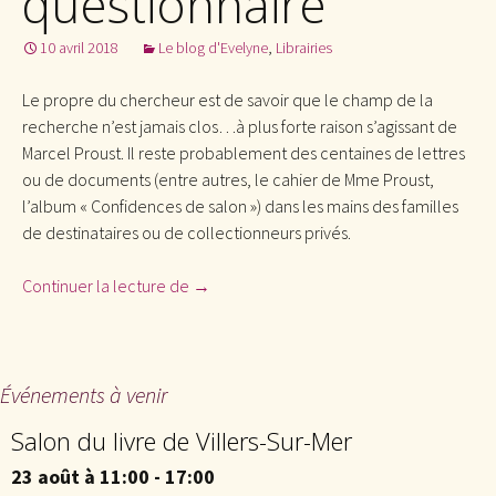
questionnaire
10 avril 2018
Le blog d'Evelyne
,
Librairies
Le propre du chercheur est de savoir que le champ de la
recherche n’est jamais clos…à plus forte raison s’agissant de
Marcel Proust. Il reste probablement des centaines de lettres
ou de documents (entre autres, le cahier de Mme Proust,
l’album « Confidences de salon ») dans les mains des familles
de destinataires ou de collectionneurs privés.
Continuer la lecture de
Un « nouveau » questionnaire
→
Événements à venir
Salon du livre de Villers-Sur-Mer
23 août à 11:00
-
17:00