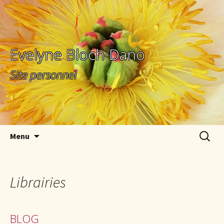
Evelyne Bloch-Dano
Site personnel
Aller au contenu principal
Recherc
Menu
Librairies
BLOG