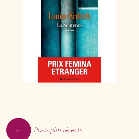
←
Posts plus récents
Navigation des articles