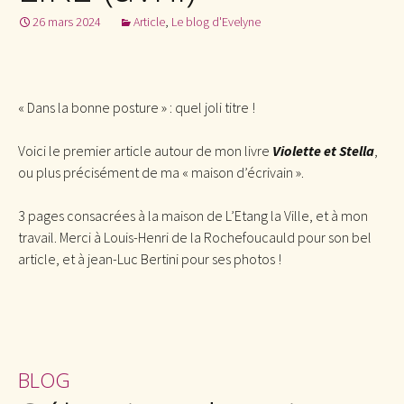
26 mars 2024
Article
,
Le blog d'Evelyne
« Dans la bonne posture » : quel joli titre !
Voici le premier article autour de mon livre
Violette et Stella
,
ou plus précisément de ma « maison d’écrivain ».
3 pages consacrées à la maison de L’Etang la Ville, et à mon
travail. Merci à Louis-Henri de la Rochefoucauld pour son bel
article, et à jean-Luc Bertini pour ses photos !
BLOG