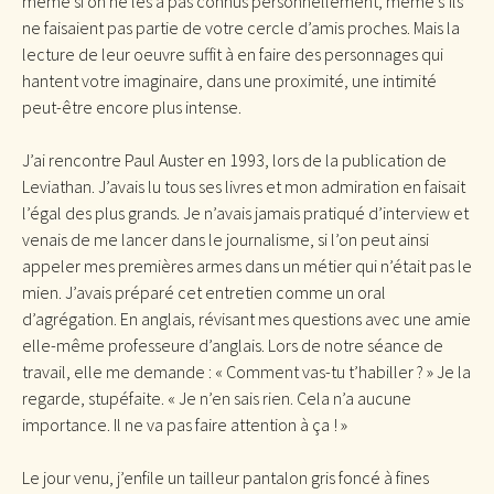
même si on ne les a pas connus personnellement, même s’ils
ne faisaient pas partie de votre cercle d’amis proches. Mais la
lecture de leur oeuvre suffit à en faire des personnages qui
hantent votre imaginaire, dans une proximité, une intimité
peut-être encore plus intense.
J’ai rencontre Paul Auster en 1993, lors de la publication de
Leviathan. J’avais lu tous ses livres et mon admiration en faisait
l’égal des plus grands. Je n’avais jamais pratiqué d’interview et
venais de me lancer dans le journalisme, si l’on peut ainsi
appeler mes premières armes dans un métier qui n’était pas le
mien. J’avais préparé cet entretien comme un oral
d’agrégation. En anglais, révisant mes questions avec une amie
elle-même professeure d’anglais. Lors de notre séance de
travail, elle me demande : « Comment vas-tu t’habiller ? » Je la
regarde, stupéfaite. « Je n’en sais rien. Cela n’a aucune
importance. Il ne va pas faire attention à ça ! »
Le jour venu, j’enfile un tailleur pantalon gris foncé à fines