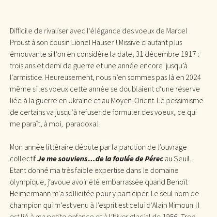
Difficile de rivaliser avec l’élégance des voeux de Marcel
Proust à son cousin Lionel Hauser ! Missive d’autant plus
émouvante si l’on en considère la date, 31 décembre 1917 :
trois ans et demi de guerre et une année encore jusqu’à
l’armistice. Heureusement, nous n’en sommes pas là en 2024
même si les voeux cette année se doublaient d’une réserve
liée à la guerre en Ukraine et au Moyen-Orient. Le pessimisme
de certains va jusqu’à refuser de formuler des voeux, ce qui
me paraît, à moi, paradoxal.
Mon année littéraire débute par la parution de l’ouvrage
collectif
Je me souviens…de la foulée de Pérec
au Seuil.
Etant donné ma très faible expertise dans le domaine
olympique, j’avoue avoir été embarrassée quand Benoît
Heimermann m’a sollicitée pour y participer. Le seul nom de
champion qui m’est venu à l’esprit est celui d’Alain Mimoun. Il
est lié à ma petite enfance et à l’hiver glacial de 1956. Trop