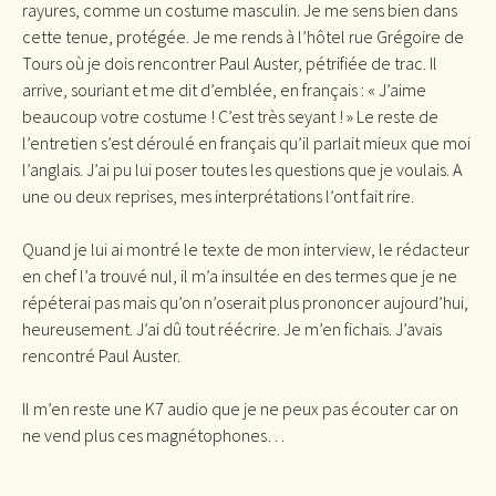
rayures, comme un costume masculin. Je me sens bien dans
cette tenue, protégée. Je me rends à l’hôtel rue Grégoire de
Tours où je dois rencontrer Paul Auster, pétrifiée de trac. Il
arrive, souriant et me dit d’emblée, en français : « J’aime
beaucoup votre costume ! C’est très seyant ! » Le reste de
l’entretien s’est déroulé en français qu’il parlait mieux que moi
l’anglais. J’ai pu lui poser toutes les questions que je voulais. A
une ou deux reprises, mes interprétations l’ont fait rire.
Quand je lui ai montré le texte de mon interview, le rédacteur
en chef l’a trouvé nul, il m’a insultée en des termes que je ne
répéterai pas mais qu’on n’oserait plus prononcer aujourd’hui,
heureusement. J’ai dû tout réécrire. Je m’en fichais. J’avais
rencontré Paul Auster.
Il m’en reste une K7 audio que je ne peux pas écouter car on
ne vend plus ces magnétophones…