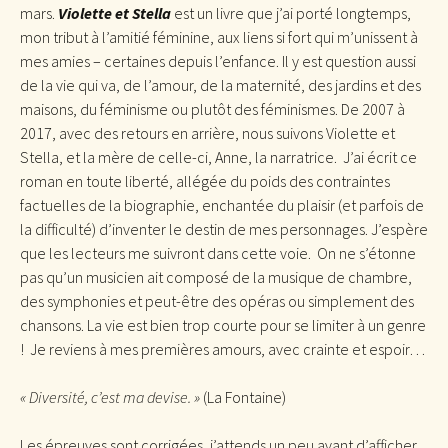
mars.
Violette et Stella
est un livre que j’ai porté longtemps,
mon tribut à l’amitié féminine, aux liens si fort qui m’unissent à
mes amies – certaines depuis l’enfance. Il y est question aussi
de la vie qui va, de l’amour, de la maternité, des jardins et des
maisons, du féminisme ou plutôt des féminismes. De 2007 à
2017, avec des retours en arrière, nous suivons Violette et
Stella, et la mère de celle-ci, Anne, la narratrice. J’ai écrit ce
roman en toute liberté, allégée du poids des contraintes
factuelles de la biographie, enchantée du plaisir (et parfois de
la difficulté) d’inventer le destin de mes personnages. J’espère
que les lecteurs me suivront dans cette voie. On ne s’étonne
pas qu’un musicien ait composé de la musique de chambre,
des symphonies et peut-être des opéras ou simplement des
chansons. La vie est bien trop courte pour se limiter à un genre
! Je reviens à mes premières amours, avec crainte et espoir…
« Diversité, c’est ma devise. »
(La Fontaine)
Les épreuves sont corrigées, j’attends un peu avant d’afficher