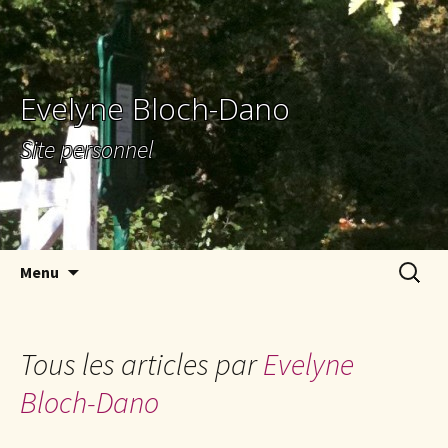
Evelyne Bloch-Dano
Site personnel
Aller au contenu principal
Recherc
Menu
Tous les articles par
Evelyne
Bloch-Dano