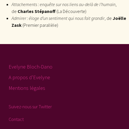
Attachements : enquête sur nos liens au-delà de l’humain
,
de
Charles Stépanoff
(La Découverte)
Admirer : éloge d’un sentiment qui nous fait grandir
, de
Joëlle
Zask
(Premier parallèle)
Evelyne Bloch-Dano
A propos d’Evelyne
Mentions légales
Suivez-nous sur Twitter
Contact