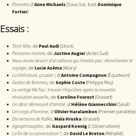
Étreintes
d’
Anne Michaels
(Sous-Sol, trad.
Dominique
Fortier
)
Essais :
Tenir tête,
de
Paul Audi
(Stock)
Personne morale,
de
Justine Augier
(Actes Sud)
Nous avons besoin d’un ailleurs qui n’existe pas : réenchanter le
voyage
, de
Lucie Azéma
(Allary)
La littérature, ça paie !,
d’
Antoine Compagnon
(Équateurs)
Gestes de femmes,
de
Sophie Coste
(Philippe Rey)
Le vertige MeToo : trouver l’équilibre après la nouvelle
révolution sexuelle
, de
Caroline Fourest
(Grasset)
Un désir démesuré d’amitié
, d’
Hélène Giannecchini
(Seuil)
Un corps d’homme
, d’
Olivier Haralambon
(Premier parallèle)
Dix versions de Kafka
,
Maïa Hruska
(Grasset)
Agrophilosophie
, de
Gaspard Koenig
(L’Observatoire)
La fin de la conversation ?
, de
David Le Breton
(Métailié)