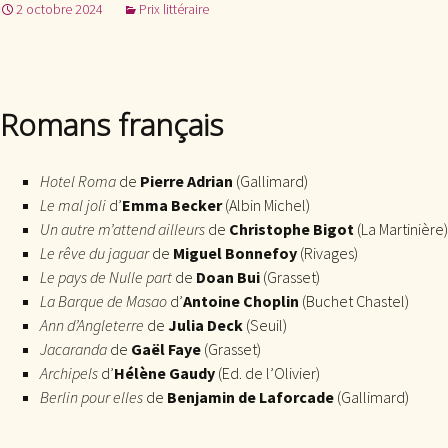
2 octobre 2024
Prix littéraire
Romans français
Hotel Roma
de
Pierre Adrian
(Gallimard)
Le mal joli
d’
Emma Becker
(Albin Michel)
Un autre m’attend ailleurs
de
Christophe Bigot
(La Martinière)
Le rêve du jaguar
de
Miguel Bonnefoy
(Rivages)
Le pays de Nulle part
de
Doan Bui
(Grasset)
La Barque de Masao
d’
Antoine Choplin
(Buchet Chastel)
Ann d’Angleterre
de
Julia Deck
(Seuil)
Jacaranda
de
Gaël Faye
(Grasset)
Archipels
d’
Hélène Gaudy
(Ed. de l’Olivier)
Berlin pour elles
de
Benjamin de Laforcade
(Gallimard)