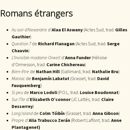
Romans étrangers
Au soir d’Alexandrie
d’
Alaa El Aswany
(Actes Sud, trad.
Gilles
Gauthier
)
Question 7
de
Richard Flanagan
(Actes Sud, trad.
Serge
Chauvin
)
L’Invisible madame Orwell
d’
Anna Funder
(Héloïse
d’Ormesson, trad.
Carine Chichereau
)
Bien-être
de
Nathan Hill
(Gallimard, trad.
Nathalie Bru
)
Maniac
de
Benjamín Labatut
(Grasset, trad.
David
Fauquemberg
)
Si peu
de
Marco Lodoli
(P.O.L, trad.
Louise Boudonnat
)
Sur l’île
d’
Elizabeth O’connor
(JC Lattès, trad.
Claire
Desserrey
)
Long Island
de
Colm Tóibín
(Grasset, trad.
Anna Gibson
)
Propre
d’
Alia Trabucco Zerán
(Robert Laffont, trad.
Anne
Plantagenet)