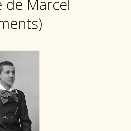
 de Marcel
ments)