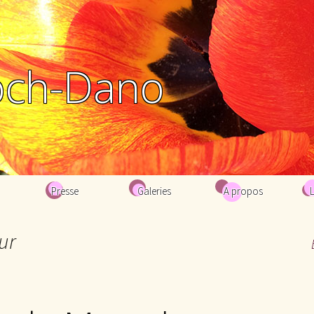
och-Dano
Presse
Galeries
A propos
Biographie
ur
Bibliographie
Contacts