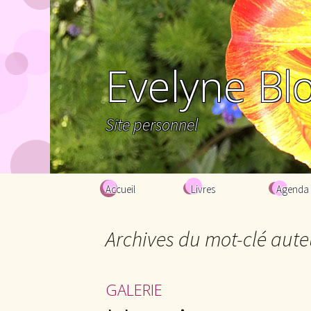
Evelyne Bl
Site personnel
Aller au contenu principal
Accueil
Livres
Agenda
Archives du mot-clé aute
GALERIE