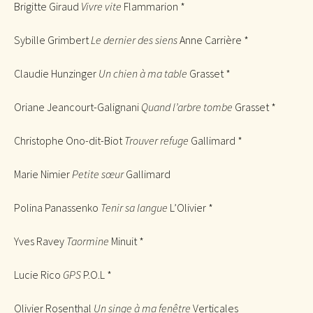
Brigitte Giraud
Vivre vite
Flammarion *
Sybille Grimbert
Le dernier des siens
Anne Carrière *
Claudie Hunzinger
Un chien à ma table
Grasset *
Oriane Jeancourt-Galignani
Quand l’arbre tombe
Grasset *
Christophe Ono-dit-Biot
Trouver refuge
Gallimard *
Marie Nimier
Petite sœur
Gallimard
Polina Panassenko
Tenir sa langue
L’Olivier *
Yves Ravey
Taormine
Minuit *
Lucie Rico
GPS
P.O.L *
Olivier Rosenthal
Un singe à ma fenêtre
Verticales