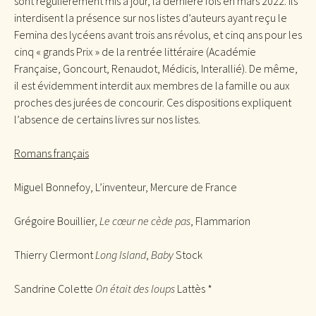
sont régulièrement mis à jour, la dernière fois en mars 2022. Ils
interdisent la présence sur nos listes d’auteurs ayant reçu le
Femina des lycéens avant trois ans révolus, et cinq ans pour les
cinq « grands Prix » de la rentrée littéraire (Académie
Française, Goncourt, Renaudot, Médicis, Interallié). De même,
il est évidemment interdit aux membres de la famille ou aux
proches des jurées de concourir. Ces dispositions expliquent
l’absence de certains livres sur nos listes.
Romans français
Miguel Bonnefoy, L’inventeur, Mercure de France
Grégoire Bouillier,
Le cœur ne cède pas
, Flammarion
Thierry Clermont
Long Island
,
Baby
Stock
Sandrine Colette
On était des loups
Lattès *