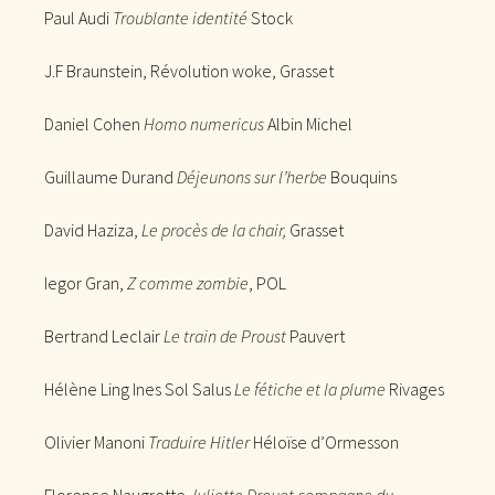
Paul Audi
Troublante identité
Stock
J.F Braunstein, Révolution woke, Grasset
Daniel Cohen
Homo numericus
Albin Michel
Guillaume Durand
Déjeunons sur l’herbe
Bouquins
David Haziza,
Le procès de la chair,
Grasset
Iegor Gran,
Z comme zombie
, POL
Bertrand Leclair
Le train de Proust
Pauvert
Hélène Ling Ines Sol Salus
Le fétiche et la plume
Rivages
Olivier Manoni
Traduire Hitler
Héloïse d’Ormesson