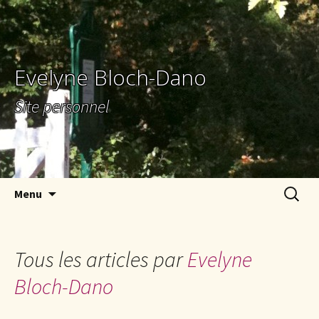
Evelyne Bloch-Dano
Site personnel
Aller au contenu principal
Recherc
Menu
Tous les articles par
Evelyne
Bloch-Dano