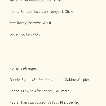
Marie Nimier
Petite sœur
Gallimard
Polina Panassenko
Tenir sa langue
L’Olivier
Yves Ravey
Taormine
Minuit
Lucie Rico
GPS
P.O.L
Romans étrangers
Gabriel Byrne,
Mes fantômes et moi
, Sabine Wespieser
Rachel Cusk,
La dépendance
, Gallimard
Nathan Harris
La douceur de l’eau
Philippe Rey