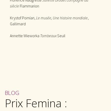
Florence Naugrette
Juliette Drouet compagne du
siècle
Flammarion
Krystof Pomian,
Le musée, Une histoire mondiale
,
Gallimard
Annette Wieworka
Tombeaux
Seuil
BLOG
Prix Femina :