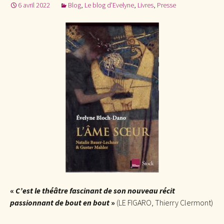
6 avril 2022
Blog
,
Le blog d'Evelyne
,
Livres
,
Presse
«
C’est le théâtre fascinant de son nouveau récit
passionnant de bout en bout
»
(LE FIGARO, Thierry Clermont)