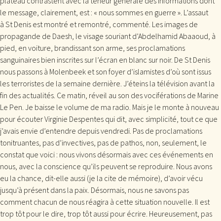
plateau contrastent avec la teneur générale des informations dont
le message, clairement, est : « nous sommes en guerre ». L’assaut
à St Denis est montré et remontré, commenté. Les images de
propagande de Daesh, le visage souriant d’Abdelhamid Abaaoud, à
pied, en voiture, brandissant son arme, ses proclamations
sanguinaires bien inscrites sur l’écran en blanc sur noir. De St Denis
nous passons à Molenbeek et son foyer d’islamistes d’où sont issus
les terroristes de la semaine dernière. J’éteins la télévision avant la
fin des actualités. Ce matin, réveil au son des vociférations de Marine
Le Pen. Je baisse le volume de ma radio. Mais je le monte à nouveau
pour écouter Virginie Despentes qui dit, avec simplicité, tout ce que
j’avais envie d’entendre depuis vendredi. Pas de proclamations
tonitruantes, pas d’invectives, pas de pathos, non, seulement, le
constat que voici : nous vivons désormais avec ces événements en
nous, avec la conscience qu’ils peuvent se reproduire. Nous avons
eu la chance, dit-elle aussi (je la cite de mémoire), d’avoir vécu
jusqu’à présent dans la paix. Désormais, nous ne savons pas
comment chacun de nous réagira à cette situation nouvelle. Il est
trop tôt pour le dire, trop tôt aussi pour écrire. Heureusement, pas