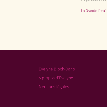
La Grande librair
Evelyne Bloch-Dano
A propos d’Evelyne
Mentions légales