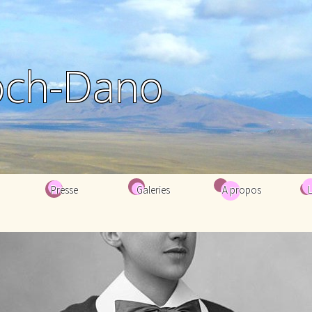
och-Dano
Presse
Galeries
A propos
Biographie
Bibliographie
Contacts