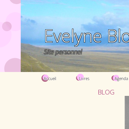
Evelyne Bl
Site personnel
Aller au contenu principal
Accueil
Livres
Agenda
BLOG