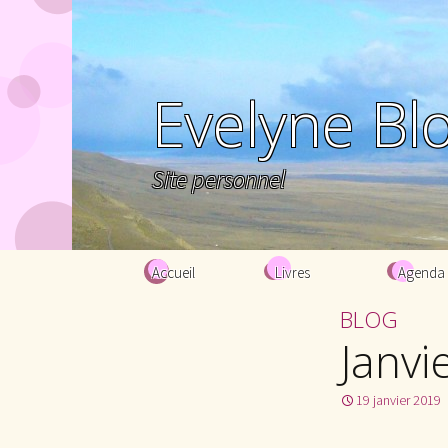
Evelyne Bl
Site personnel
Aller au contenu principal
Accueil
Livres
Agenda
BLOG
Janvi
19 janvier 2019