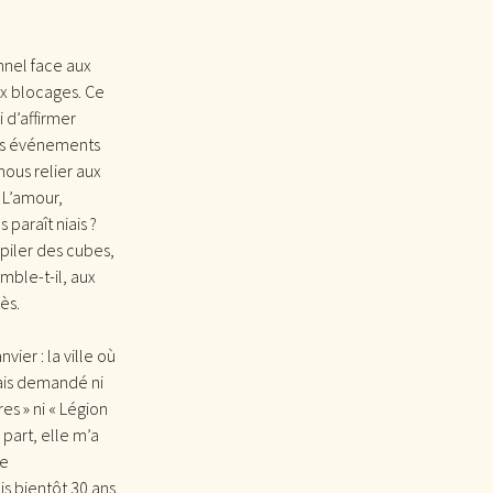
nnel face aux
aux blocages. Ce
 d’affirmer
 Ces événements
nous relier aux
 L’amour,
 paraît niais ?
piler des cubes,
mble-t-il, aux
ès.
er : la ville où
amais demandé ni
es » ni « Légion
 part, elle m’a
je
s bientôt 30 ans.