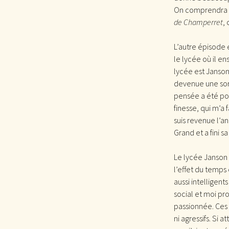
On comprendra q
de Champerret
,
L’autre épisode 
le lycée où il e
lycée est Janson
devenue une sor
pensée a été po
finesse, qui m’a f
suis revenue l’a
Grand et a fini 
Le lycée Janson 
l’effet du temps 
aussi intelligent
social et moi pro
passionnée. Ces é
ni agressifs. Si a