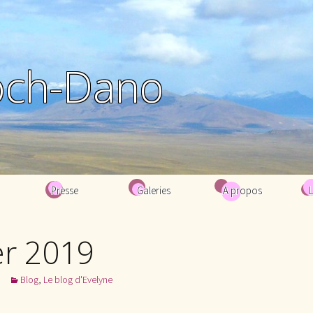
och-Dano
Presse
Galeries
A propos
Biographie
er 2019
Bibliographie
Blog
,
Le blog d'Evelyne
Contacts