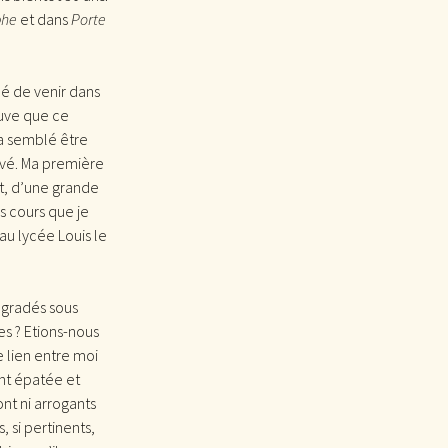
phe
et dans
Porte
é de venir dans
ouve que ce
’a semblé être
vé. Ma première
t, d’une grande
es cours que je
au lycée Louis le
égradés sous
es ? Etions-nous
e lien entre moi
ont épatée et
ont ni arrogants
, si pertinents,