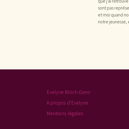
que j’ai retrouvé
sont pas représe
et moi quand nous
notre jeunesse, 
Evelyne Bloch-Dano
A propos d’Evelyne
Mentions légales