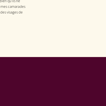
bien qu’ils ne
ns, mes camarades
n des visages de