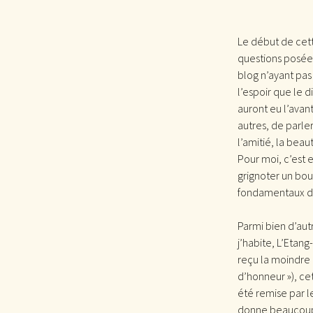
Le début de cett
questions posées 
blog n’ayant pas
l’espoir que le 
auront eu l’avan
autres, de parle
l’amitié, la beau
Pour moi, c’est e
grignoter un bou
fondamentaux d’un
Parmi bien d’aut
j’habite, L’Etang
reçu la moindre d
d’honneur »), cet
été remise par 
donne beaucoup d