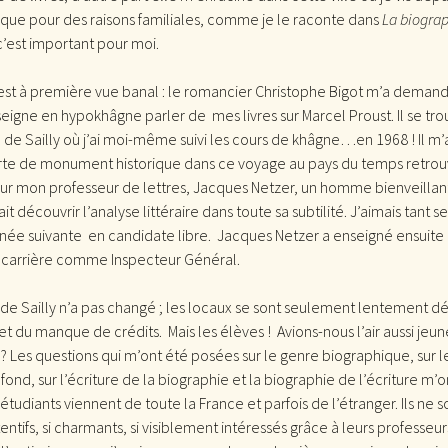
ue pour des raisons familiales, comme je le raconte dans
La biogra
 c’est important pour moi.
est à première vue banal : le romancier Christophe Bigot m’a demand
nseigne en hypokhâgne parler de mes livres sur Marcel Proust. Il se tr
 de Sailly où j’ai moi-même suivi les cours de khâgne…en 1968 ! Il m
te de monument historique dans ce voyage au pays du temps retrou
ur mon professeur de lettres, Jacques Netzer, un homme bienveillan
ait découvrir l’analyse littéraire dans toute sa subtilité. J’aimais tant s
nnée suivante en candidate libre. Jacques Netzer a enseigné ensuite 
sa carrière comme Inspecteur Général.
de Sailly n’a pas changé ; les locaux se sont seulement lentement d
et du manque de crédits. Mais les élèves ! Avions-nous l’air aussi jeun
s ? Les questions qui m’ont été posées sur le genre biographique, sur l
fond, sur l’écriture de la biographie et la biographie de l’écriture m’
tudiants viennent de toute la France et parfois de l’étranger. Ils ne s
ttentifs, si charmants, si visiblement intéressés grâce à leurs professeurs