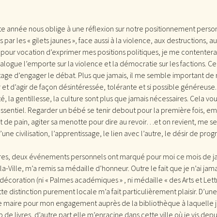
e année nous oblige à une réflexion sur notre positionnement perso
par les « gilets jaunes », face aussi à la violence, aux destructions, 
 pour vocation d’exprimer mes positions politiques, je me contenterai
dialogue l’emporte sur la violence et la démocratie sur les factions.
tage d’engager le débat. Plus que jamais, il me semble important de 
r et d’agir de façon désintéressée, tolérante et si possible généreuse.
té, la gentillesse, la culture sont plus que jamais nécessaires. Cela vous
ssentiel.
Regarder un bébé se tenir debout pour la première fois, em
t de pain, agiter sa menotte pour dire au revoir…et on revient, me se
e civilisation, l’apprentissage, le lien avec l’autre, le désir de progr
res, deux événements personnels ont marqué pour moi ce mois de janvi
-la-Ville, m’a remis sa médaille d’honneur. Outre le fait que je n’ai j
écoration (ni « Palmes académiques » , ni médaille « des Arts et Lettr
te distinction purement locale m’a fait particulièrement plaisir. D’une
le maire pour mon engagement auprès de la bibliothèque à laquelle 
e livres, d’autre part elle m’enracine dans cette ville où je vis depui