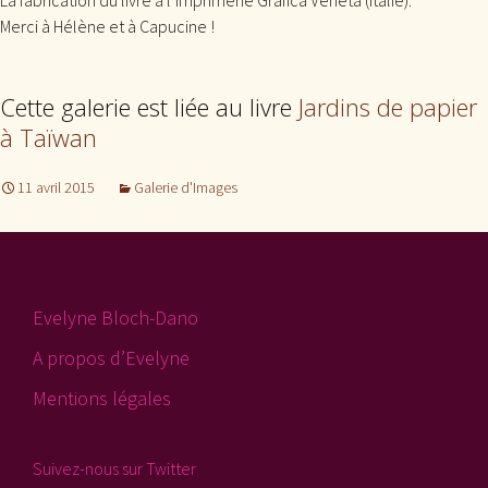
La fabrication du livre à l’imprimerie Grafica Veneta (Italie).
Merci à Hélène et à Capucine !
Cette galerie est liée au livre
Jardins de papier
à Taïwan
11 avril 2015
Galerie d'Images
Evelyne Bloch-Dano
A propos d’Evelyne
Mentions légales
Suivez-nous sur Twitter