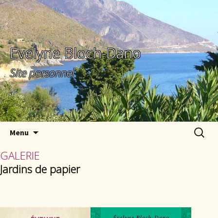
Evelyne Bloch-Dano
Site personnel
Aller au contenu principal
Recherc
Menu
GALERIE
Jardins de papier