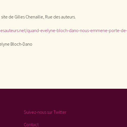
e site de Gilles Chenaille, Rue des auteurs.
desauteurs.net/quand-evelyne-bloch-dano-nous-emmene-porte-de
elyne Bloch-Dano
Suivez-nous sur Twitter
Contact