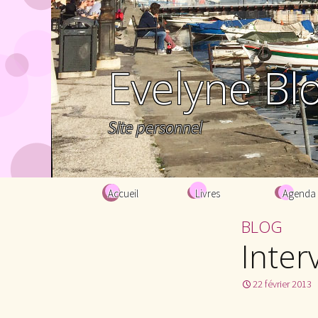
Evelyne Bl
Site personnel
Aller au contenu principal
Accueil
Livres
Agenda
BLOG
Inter
22 février 2013