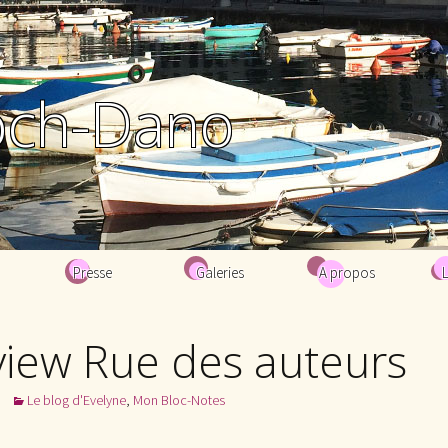
och-Dano
Presse
Galeries
A propos
Biographie
view Rue des auteurs
Bibliographie
Le blog d'Evelyne
,
Mon Bloc-Notes
Contacts