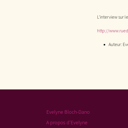
L’interview sur l
http://www.rue
Auteur:
Ev
Evelyne Bloch-Dano
A propos d’Evelyne