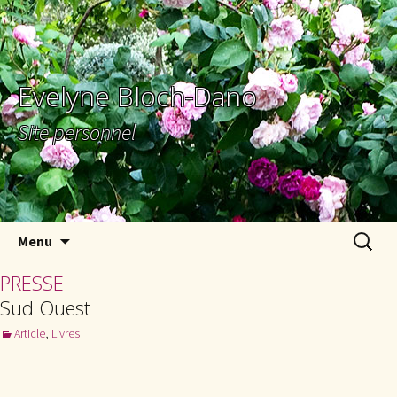
Evelyne Bloch-Dano
Site personnel
Aller au contenu principal
Recherc
Menu
PRESSE
Sud Ouest
Article
,
Livres