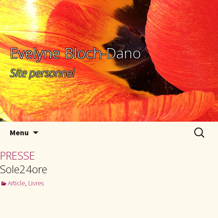
Evelyne Bloch-Dano
Site personnel
Aller au contenu principal
Recherc
Menu
PRESSE
Sole24ore
Article
,
Livres