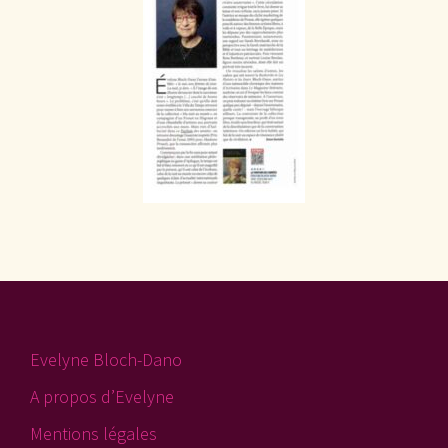
Evelyne Bloch-Dano
A propos d’Evelyne
Mentions légales