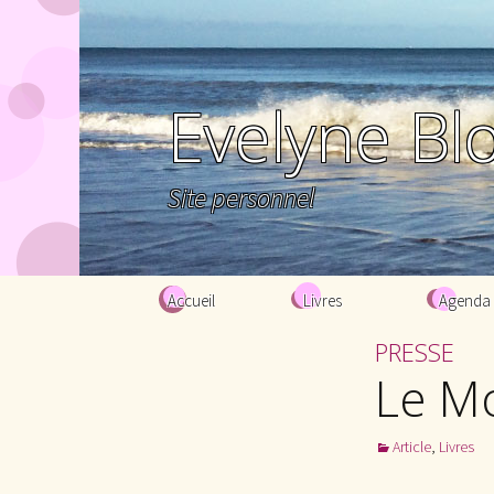
Evelyne Bl
Site personnel
Aller au contenu principal
Accueil
Livres
Agenda
PRESSE
Le M
Article
,
Livres