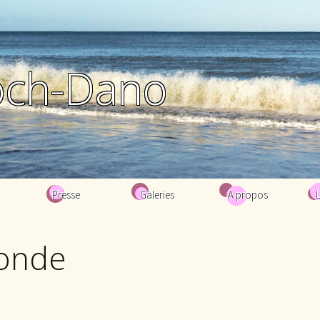
och-Dano
Presse
Galeries
A propos
Biographie
onde
Bibliographie
Contacts