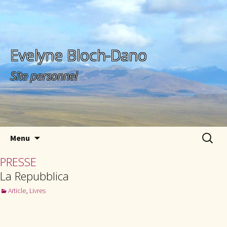
Evelyne Bloch-Dano
Site personnel
Aller au contenu principal
Recherc
Menu
PRESSE
La Repubblica
Article
,
Livres