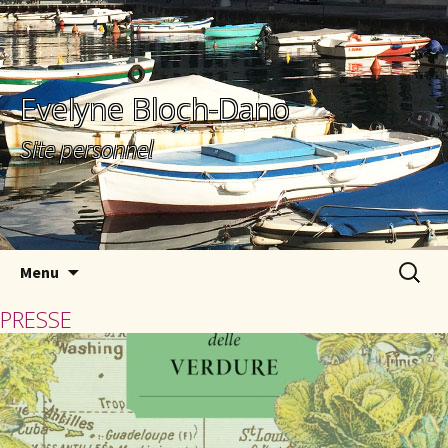
Evelyne Bloch-Dano
Site personnel
Aller au contenu principal
Recherc
Menu
PRESSE