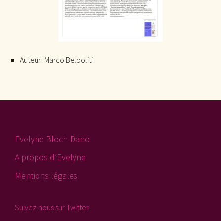
Auteur:
Marco Belpoliti
Evelyne Bloch-Dano
A propos d’Evelyne
Mentions légales
Suivez-nous sur Twitter