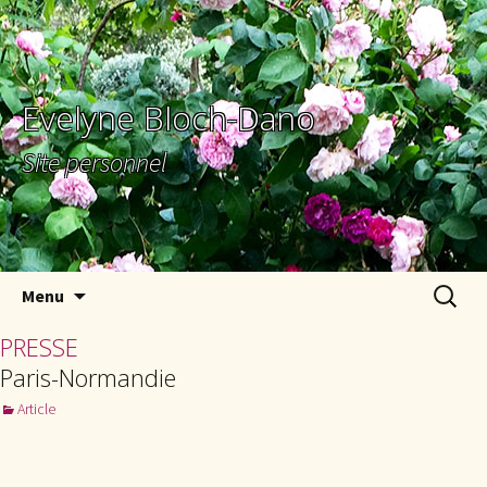
Evelyne Bloch-Dano
Site personnel
Aller au contenu principal
Recherc
Menu
PRESSE
Paris-Normandie
Article