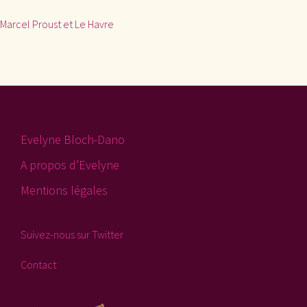
Marcel Proust et Le Havre
Evelyne Bloch-Dano
A propos d’Evelyne
Mentions légales
Suivez-nous sur Twitter
Contact