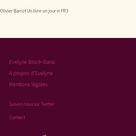
Olivier Barrot Un livre un jour in FR3
Evelyne Bloch-Dano
A propos d’Evelyne
Mentions légales
Suivez-nous sur Twitter
Contact