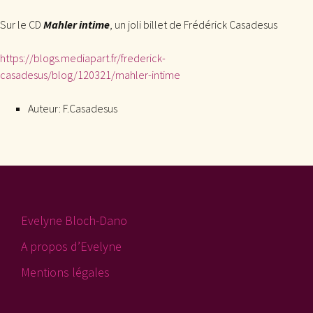
Sur le CD
Mahler intime
, un joli billet de Frédérick Casadesus
https://blogs.mediapart.fr/frederick-
casadesus/blog/120321/mahler-intime
Auteur:
F.Casadesus
Evelyne Bloch-Dano
A propos d’Evelyne
Mentions légales