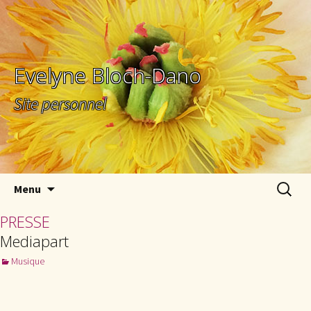
Evelyne Bloch-Dano
Site personnel
Aller au contenu principal
Recherc
Menu
PRESSE
Mediapart
Musique