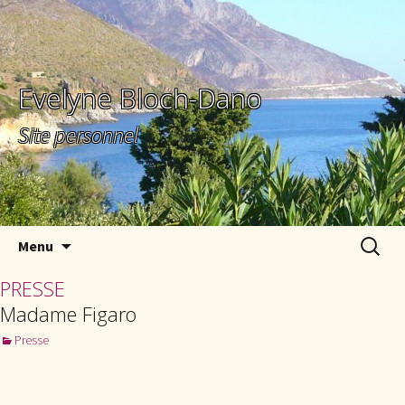
Evelyne Bloch-Dano
Site personnel
Aller au contenu principal
Recherc
Menu
PRESSE
Madame Figaro
Presse