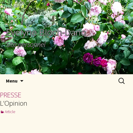
Evelyne Bloch-Dano
Site personnel
Aller au contenu principal
Recherc
Menu
PRESSE
L’Opinion
Article