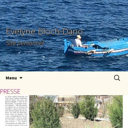
Evelyne Bloch-Dano
Site personnel
Aller au contenu principal
Recherc
Menu
PRESSE