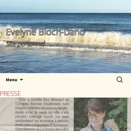
Evelyne Bloch-Dano
Site personnel
Aller au contenu principal
Recherc
Menu
PRESSE