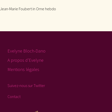
Jean-Marie Foubert in Orne hebdo
Evelyne Bloch-Dano
A propos d’Evelyne
Mentions légales
Suivez-nous sur Twitter
Contact