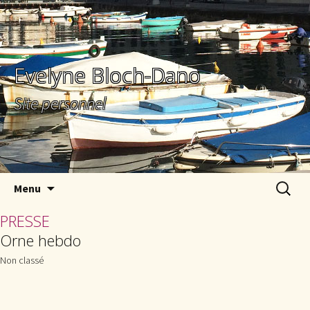
Evelyne Bloch-Dano
Site personnel
Aller au contenu principal
Recherc
Menu
PRESSE
Orne hebdo
Non classé