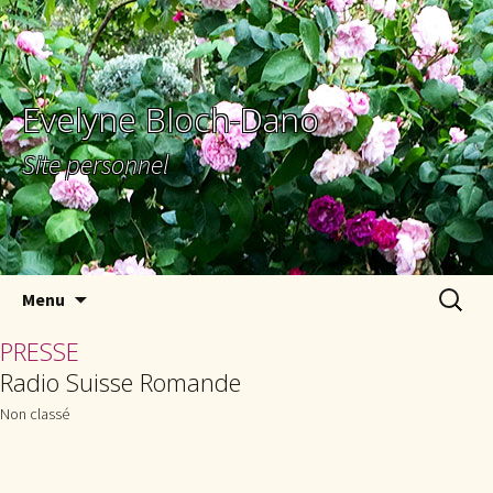
Evelyne Bloch-Dano
Site personnel
Aller au contenu principal
Recherc
Menu
PRESSE
Radio Suisse Romande
Non classé