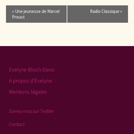
Navigation
«
Une jeunesse de Marcel
Radio Classique
»
de
Proust
l'événement
Evelyne Bloch-Dano
A propos d’Evelyne
Mentions légales
Suivez-nous sur Twitter
Contact