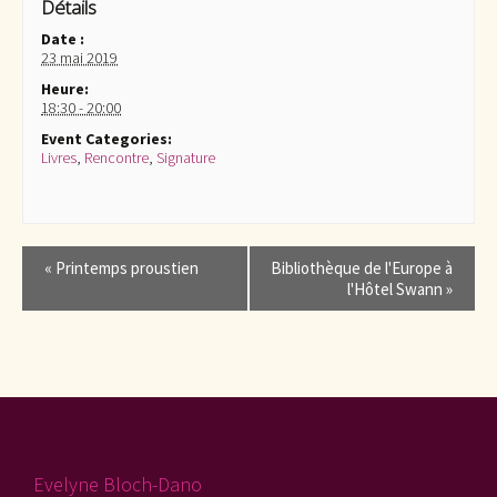
Détails
Date :
23 mai 2019
Heure:
18:30 - 20:00
Event Categories:
Livres
,
Rencontre
,
Signature
Navigation
«
Printemps proustien
Bibliothèque de l'Europe à
de
l'Hôtel Swann
»
l'événement
Evelyne Bloch-Dano